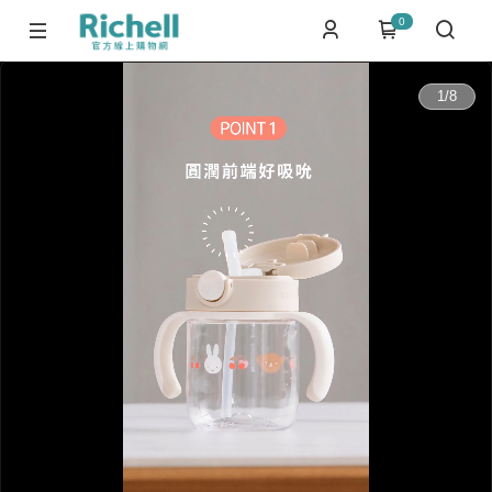
0
0:00
1
/
8