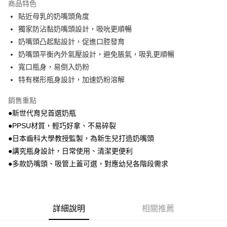
商品特色
街口支付
貼近母乳的奶嘴頭角度
獨家防沾黏奶嘴頭設計，吸吮更順暢
ATM付款
奶嘴頭凸起點設計，促進口腔發育
奶嘴頭平衡內外氣壓設計，避免脹氣，吸乳更順暢
運送方式
寬口瓶身，易倒入奶粉
付款後全家取貨
特有梯形瓶身設計，加速奶粉溶解
每筆NT$100，滿NT$1,000(含以上)免運費
銷售重點
付款後萊爾富取貨
●新世代育兒首選奶瓶
每筆NT$100，滿NT$1,000(含以上)免運費
●PPSU材質，輕巧好拿、不易碎裂
●日本齒科大學教授監製，為新生兒打造奶嘴頭
付款後7-11取貨
●講究瓶身設計，日常使用、清潔更便利
每筆NT$100，滿NT$1,000(含以上)免運費
●多款奶嘴頭、吸管上蓋可選，對應幼兒各階段需求
宅配
每筆NT$100，滿NT$1,000(含以上)免運費
詳細說明
相關推薦