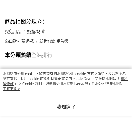
商品相關分類 (2)
嬰兒用品
奶瓶/奶嘴
👍口碑推薦奶瓶
新世代育兒首選
本分類熱銷
全站排行
本網站中使用 cookie，欲查詢有關本網站使用 cookie 方式之詳情，及若您不希
熱門標籤
望在電腦上使用 cookie 時應如何變更電腦的 cookie 設定，請參閱本網站「
隱私
權條款
」之 Cookie 聲明。您繼續使用本網站即表示您同意本公司得按本網站使
用條款之 Cookie 聲明使用 cookie。
了解更多 >
我知道了