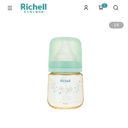
0
1
/
6