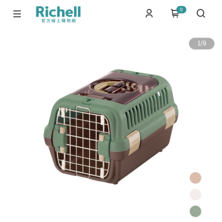
0
1
/
9