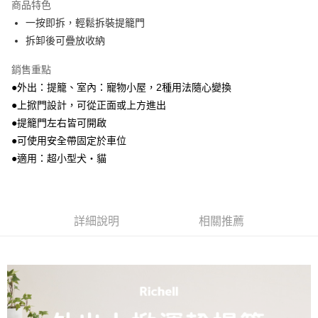
商品特色
街口支付
一按即拆，輕鬆拆裝提籠門
拆卸後可疊放收納
ATM付款
銷售重點
運送方式
●外出：提籠、室內：寵物小屋，2種用法隨心變換
宅配
●上掀門設計，可從正面或上方進出
每筆NT$100，滿NT$1,000(含以上)免運費
●提籠門左右皆可開啟
●可使用安全帶固定於車位
●適用：超小型犬・貓
詳細說明
相關推薦