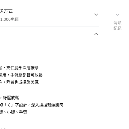
送方式
1,000免運
清除
紀錄
次付款
鬆，夾住腿部深層按摩
適用，手臂腿部皆可放鬆
納，靜置也成擺飾美感
，紓壓放鬆
型的「く」字設計，深入揉捏緊繃肌肉
腿、小腿、手臂
家取貨
00，滿NT$1,000(含以上)免運費