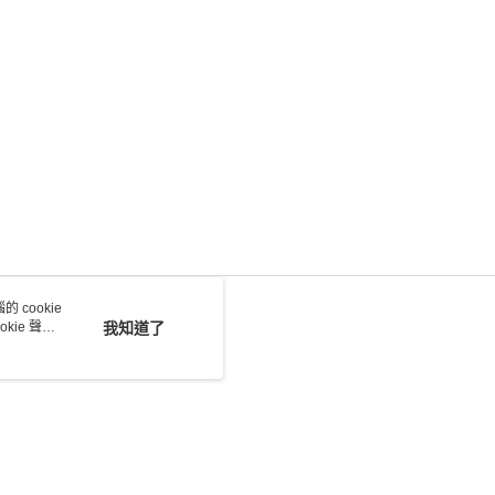
 cookie
kie 聲明
我知道了
若接到可疑電話，請洽詢165反詐騙專線