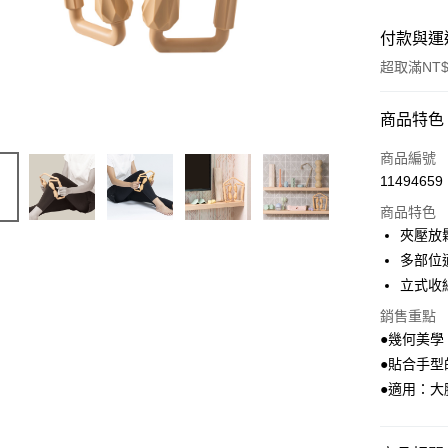
付款與運
超取滿NT$
付款方式
商品特色
信用卡一
商品編號
11494659
LINE Pay
商品特色
Apple Pay
夾壓放
多部位
街口支付
立式收
ATM付款
銷售重點
●幾何美學
●貼合手
運送方式
●適用：大
付款後全
每筆NT$1