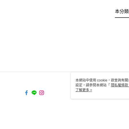
本分類
本網站中使用 cookie，欲查詢有關
設定，請參閱本網站「
隱私權條款
使用 cookie。
了解更多 >