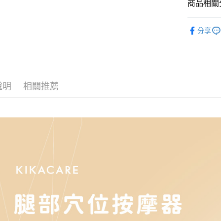
商品相關分
付款後萊
家庭用品
每筆NT$1
分享
付款後7-1
每筆NT$1
宅配
說明
相關推薦
每筆NT$1