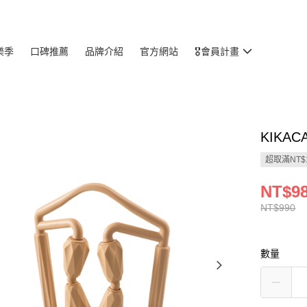
樂季
口碑推薦
品牌介紹
官方網站
🎖️會員計畫
KIKA
超取滿NT$
NT$9
NT$990
數量