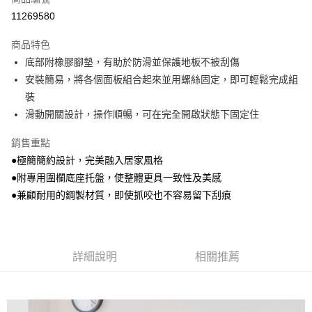
LINE Pay
11269580
Apple Pay
商品特色
街口支付
底部附橡膠腳墊，有助於防滑並保護地板不被刮傷
安裝簡易，將各個面板組合起來並用螺絲固定，即可輕鬆完成組
ATM付款
裝
滑動開關設計，操作順暢，可在完全開啟狀態下固定住
運送方式
宅配
銷售重點
每筆NT$100，滿NT$1,000(含以上)免運費
●極簡簡約設計，完美融入居家風格
●附專用圍欄底座托盤，使整體更具一致性及美感
●兼顧耐用的鋼製材質，即使抓咬也不容易留下刮痕
詳細說明
相關推薦