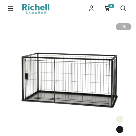
0
1
/
9