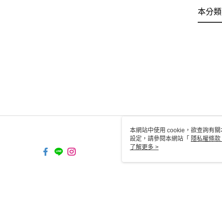
本分類
本網站中使用 cookie，欲查詢有關
設定，請參閱本網站「
隱私權條款
使用 cookie。
了解更多 >
TW-MWG1-61-158 Web2.0 
© 2026 by 台灣利其爾股份有限公司