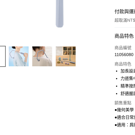
付款與運
超取滿NT$
付款方式
商品特色
信用卡一
商品編號
11056080
LINE Pay
商品特色
Apple Pay
加長設
力道集
街口支付
精準按
ATM付款
舒適握
銷售重點
●幾何美學
運送方式
●適合日
付款後全
●適用：肩
每筆NT$1