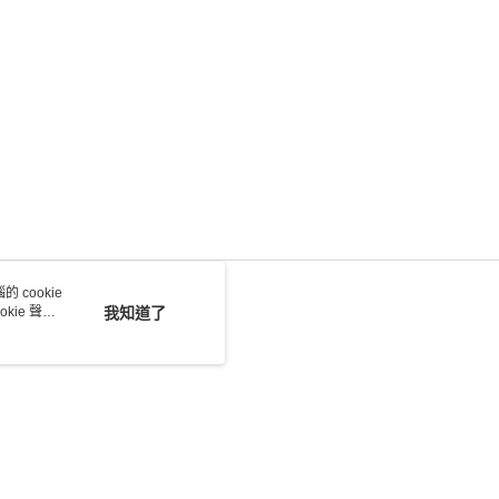
 cookie
kie 聲明
我知道了
若接到可疑電話，請洽詢165反詐騙專線
本站最佳瀏覽環境請使用 Google Chrome、Firefox 或 Edge 以上版本