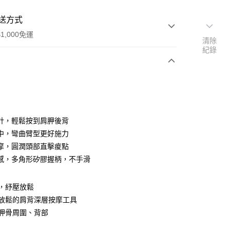
送方式
1,000免運
清除
紀錄
次付款
計，輕鬆按到肩胛後背
中，彎曲臂型更好施力
摩，圓潤頭部直擊痠點
感，多角形矽膠握柄，不手滑
，紓壓放鬆
常放鬆的肩背深層按摩工具
家取貨
胛骨周圍、背部
00，滿NT$1,000(含以上)免運費