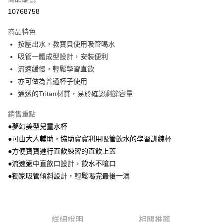
LINE Pay
10768758
Apple Pay
商品特色
街口支付
按壓出水，教寶貝使用吸管喝水
吸管一體成型設計，安裝便利
ATM付款
流速緩慢，輕鬆學習直飲
亦可做為普通杯子使用
運送方式
通透的Tritan材質，易於確認剩餘容量
付款後全家取貨
每筆NT$100，滿NT$1,000(含以上)免運費
銷售重點
●夢幻美型兒童水杯
付款後萊爾富取貨
●可由大人輔助，協助寶寶利用吸管飲水的學習訓練杯
每筆NT$100，滿NT$1,000(含以上)免運費
●方便寶寶進行直飲練習的直飲上蓋
●流速適中直飲口設計，飲水不嗆口
付款後7-11取貨
●獨家吸管傾斜設計，輕鬆喝完最後一滴
每筆NT$100，滿NT$1,000(含以上)免運費
宅配
每筆NT$100，滿NT$1,000(含以上)免運費
詳細說明
相關推薦