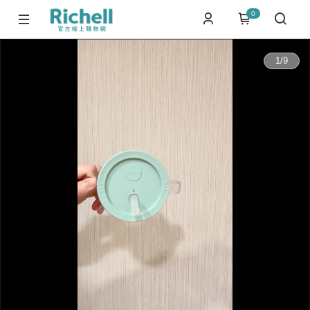
0
0:00
1
/
9