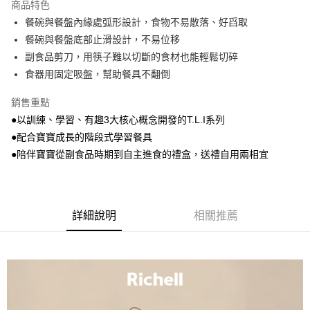
商品特色
街口支付
餐碗與餐盤內緣處弧形設計，食物不易散落、好舀取
餐碗與餐盤底部止滑設計，不易位移
ATM付款
副食品剪刀，用筷子難以切斷的食材也能輕鬆切碎
食器用固定吸盤，幫助餐具不翻倒
運送方式
付款後全家取貨
銷售重點
每筆NT$100，滿NT$1,000(含以上)免運費
●以訓練、學習、有趣3大核心概念開發的T.L.I系列
●配合寶寶成長的階段式學習餐具
付款後萊爾富取貨
●陪伴寶寶從副食品時期到自主進食的禮盒，送禮自用兩相宜
每筆NT$100，滿NT$1,000(含以上)免運費
付款後7-11取貨
每筆NT$100，滿NT$1,000(含以上)免運費
詳細說明
相關推薦
宅配
每筆NT$100，滿NT$1,000(含以上)免運費