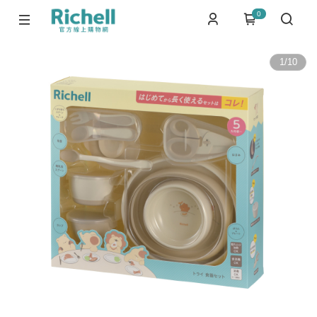
0
1
/
10