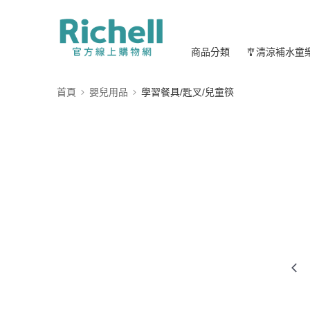
商品分類
🎐清涼補水童
首頁
嬰兒用品
學習餐具/匙叉/兒童筷