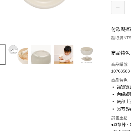
付款與運
超取滿NT$
付款方式
商品特色
信用卡一
商品編號
10768583
LINE Pay
商品特色
Apple Pay
讓寶寶
內緣處
街口支付
底部止
ATM付款
另有食
銷售重點
●以訓練、
運送方式