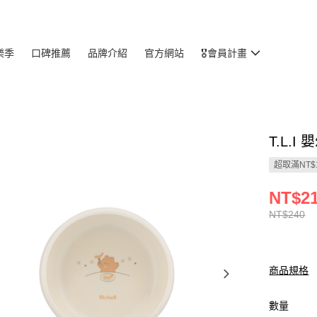
樂季
口碑推薦
品牌介紹
官方網站
🎖️會員計畫
T.L.
超取滿NT$
NT$2
NT$240
商品規格
數量