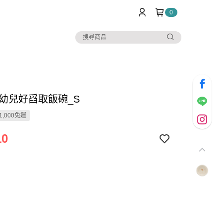
0
I 嬰幼兒好舀取飯碗_S
1,000免運
10