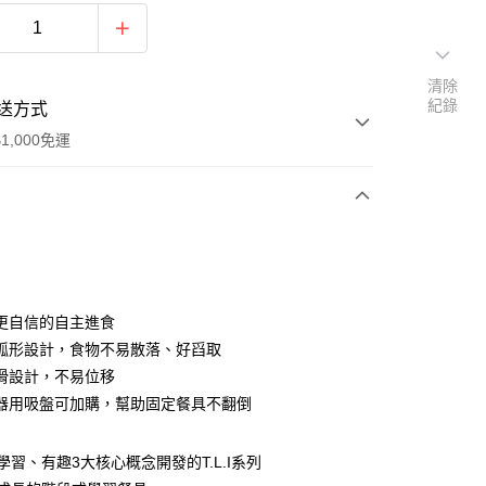
清除
紀錄
送方式
1,000免運
次付款
更自信的自主進食
弧形設計，食物不易散落、好舀取
滑設計，不易位移
器用吸盤可加購，幫助固定餐具不翻倒
學習、有趣3大核心概念開發的T.L.I系列