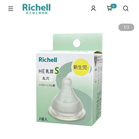
0
1
/
3